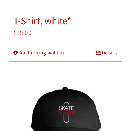
Produktseite
T-Shirt, white*
gewählt
werden
€
19,00
Ausführung wählen
Details
Dieses
Produkt
weist
mehrere
Varianten
auf.
Die