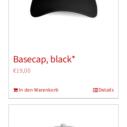
Optionen
können
auf
der
Produktseite
Basecap, black*
gewählt
werden
€
19,00
In den Warenkorb
Details