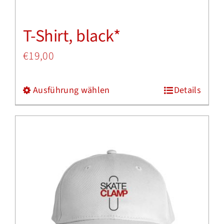
Produktseite
T-Shirt, black*
gewählt
werden
€
19,00
Ausführung wählen
Details
Dieses
Produkt
weist
mehrere
Varianten
auf.
Die