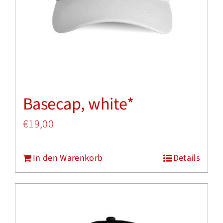
Optionen
können
auf
der
Produktseite
Basecap, white*
gewählt
werden
€
19,00
In den Warenkorb
Details