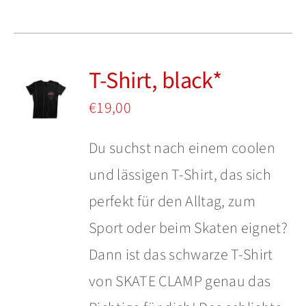
Produkt
weist
mehrere
T-Shirt, black*
Varianten
auf.
€
19,00
Die
Du suchst nach einem coolen
Optionen
und lässigen T-Shirt, das sich
können
perfekt für den Alltag, zum
auf
Sport oder beim Skaten eignet?
der
Dann ist das schwarze T-Shirt
Produktseite
von SKATE CLAMP genau das
gewählt