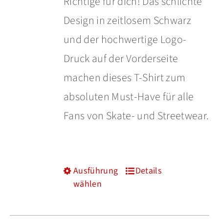
Richtige für dich! Das schlichte
werden
Design in zeitlosem Schwarz
und der hochwertige Logo-
Druck auf der Vorderseite
machen dieses T-Shirt zum
absoluten Must-Have für alle
Fans von Skate- und Streetwear.
Ausführung
Details
Dieses
wählen
Produkt
weist