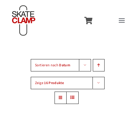
Zum
Inhalt
Toggl
springen
Navig
Overview
Features
Sortieren nach
Datum
Usecases
Zeige
16 Produkte
Models
Contact
Accessories