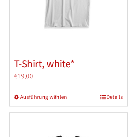
T-Shirt, white*
€
19,00
Ausführung wählen
Details
Dieses
Produkt
weist
mehrere