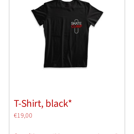
Varianten
auf.
Die
Optionen
können
auf
der
Produktseite
T-Shirt, black*
gewählt
werden
€
19,00