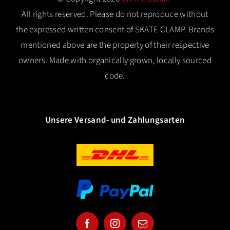
gewählt
All rights reserved. Please do not reproduce without
the expressed written consent of SKATE CLAMP. Brands
werden
mentioned above are the property of their respective
owners. Made with organically grown, locally sourced
code.
Unsere Versand- und Zahlungsarten