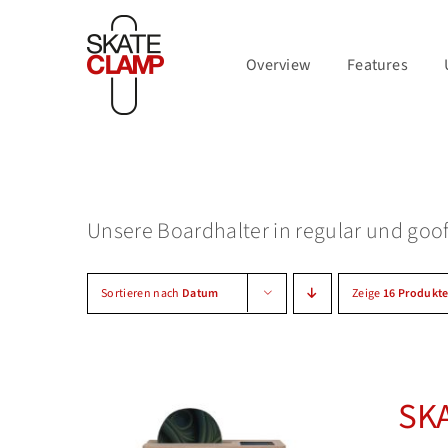
Zum
Inhalt
Overview
Features
springen
Unsere Boardhalter in regular und goof
Sortieren nach
Datum
Zeige
16 Produkt
SKA