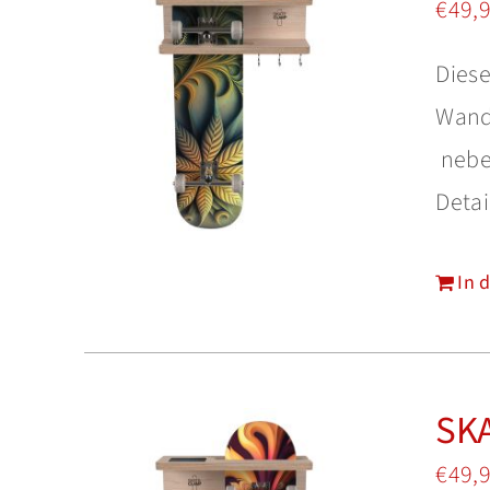
€
49,
Diese
Wand 
neben
Detai
In 
SKA
€
49,