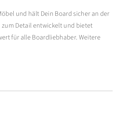
Bewertet
 Möbel und hält Dein Board sicher an der
mit
5.00
von
5
 zum Detail entwickelt und bietet
rt für alle Boardliebhaber. Weitere