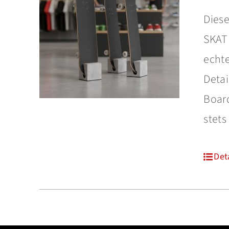
Diese
SKATE
echte
Detai
Board
stets
Det