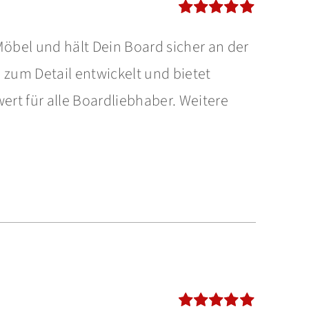
Bewertet
 Möbel und hält Dein Board sicher an der
mit
5.00
von
5
 zum Detail entwickelt und bietet
rt für alle Boardliebhaber. Weitere