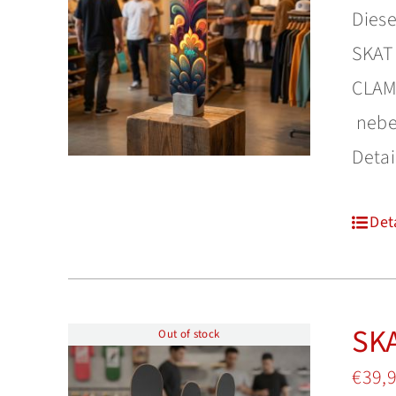
Diese
SKATE
CLAMP
neben
Detai
Det
SKA
Out of stock
€
39,