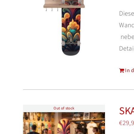
Diese
Wand 
neben
Detai
In 
SKA
Out of stock
€
29,