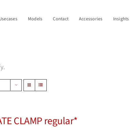
Usecases
Models
Contact
Accessories
Insights
y.
e
TE CLAMP regular*