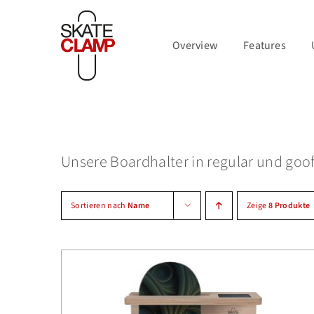
Zum
Inhalt
Overview
Features
springen
Unsere Boardhalter in regular und goof
Sortieren nach
Name
Zeige
8 Produkte