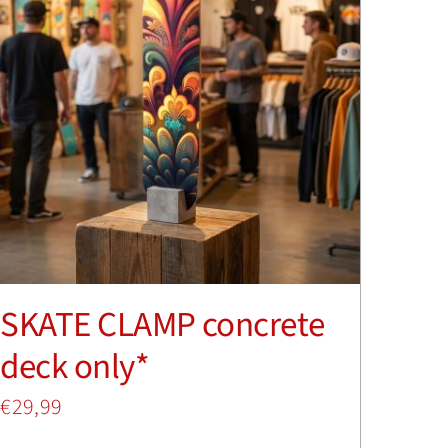
SKATE CLAMP concrete
deck only*
€
29,99