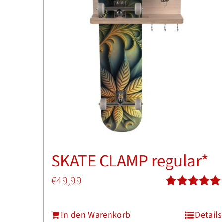
SKATE CLAMP regular*
€
49,99
Bewertet
mit
5.00
von
In den Warenkorb
Details
5