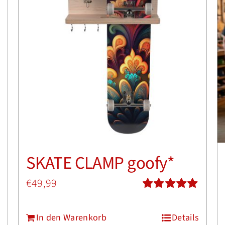
SKATE CLAMP goofy*
€
49,99
Bewertet
mit
5.00
von
In den Warenkorb
Details
5