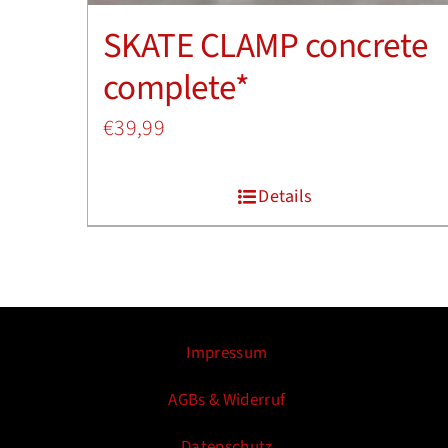
SKATE CLAMP concrete
complete*
€
39,99
Details
Impressum
AGBs & Widerruf
Datenschutz