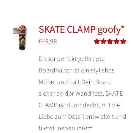
Insights
Shop
SKATE CLAMP goofy*
€
49,99
Bewertet
Dieser perfekt gefertigte
mit
5.00
von
5
Boardhalter ist ein stylishes
Möbel und hält Dein Board
sicher an der Wand fest. SKATE
CLAMP ist durchdacht, mit viel
Liebe zum Detail entwickelt und
bietet neben ihrem