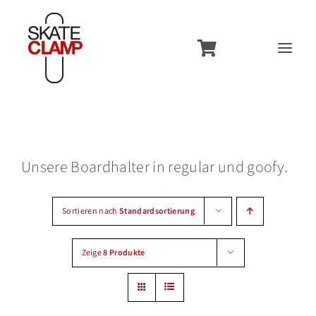
Zum
Inhalt
Toggl
springen
Navig
Overview
Features
Unsere Boardhalter in regular und goofy.
Usecases
Models
Sortieren nach
Standardsortierung
Contact
Zeige
8 Produkte
Accessories