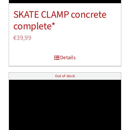
SKATE CLAMP concrete
complete*
€
39,99
Details
Out of stock