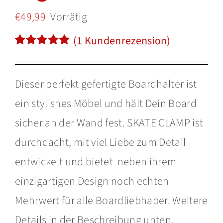
€
49,99
Vorrätig
(
1
Kundenrezension)
Bewertet
1
mit
5.00
von
5, basierend
Dieser perfekt gefertigte Boardhalter ist
auf
Kundenbewertung
ein stylishes Möbel und hält Dein Board
sicher an der Wand fest. SKATE CLAMP ist
durchdacht, mit viel Liebe zum Detail
entwickelt und bietet neben ihrem
einzigartigen Design noch echten
Mehrwert für alle Boardliebhaber. Weitere
Details in der Beschreibung unten.