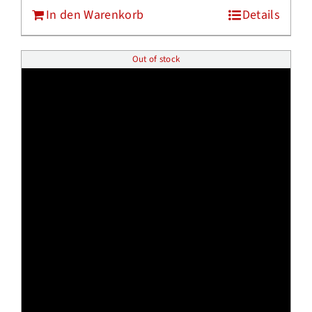
mit
5.00
von
In den Warenkorb
Details
5
Out of stock