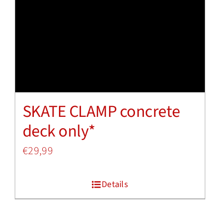
SKATE CLAMP concrete
deck only*
€
29,99
Details